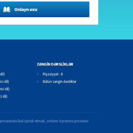
Onlayn oxu
ZƏNGİN DƏRSLİKLƏR
dil)
Riyaziyyat - 8
ci dil)
Bütün zəngin dərsliklər
ici dil)
ci dil)
il prosesində fəal iştirak etmək, onların öyrənmə prosesini