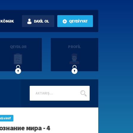
KÖMƏK
DAXİL OL
QEYDİYYAT
QEYDLƏR
PROFİL
cü sinif
ознание мира - 4