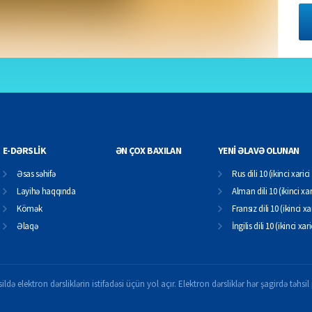
E-DƏRSLİK
ƏN ÇOX BAXILAN
YENİ ƏLAVƏ OLUNAN
Əsas səhifə
Rus dili 10 (ikinci xarici 
Layihə haqqında
Alman dili 10 (ikinci xari
Kömək
Fransız dili 10 (ikinci xar
Əlaqə
İngilis dili 10 (ikinci xari
ildə elektron dərsliklərin istifadəsi üçün yol açır. Elektron dərsliklər hər şagirdə təhs