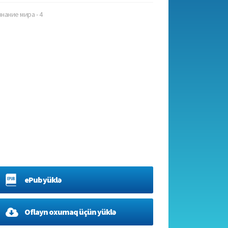
нание мира - 4
ePub yüklə
Oflayn oxumaq üçün yüklə