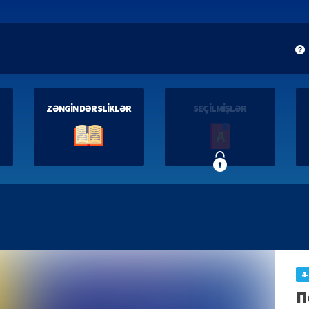
ZƏNGİN DƏRSLİKLƏR
SEÇİLMİŞLƏR
4-
П