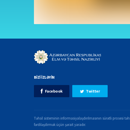
BİZİ İZLƏYİN
Facebook
Twitter
Təhsil sisteminin informasiyalaşdırılmasının sürətli prosesi təhs
fərdiləşdirmək üçün şərait yaradır.