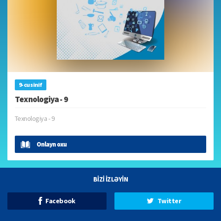
9-cu sinif
Texnologiya - 9
Texnologiya - 9
Onlayn oxu
BİZİ İZLƏYİN
Facebook
Twitter