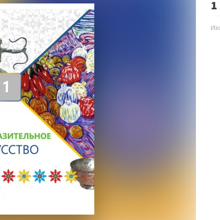
1
Изо