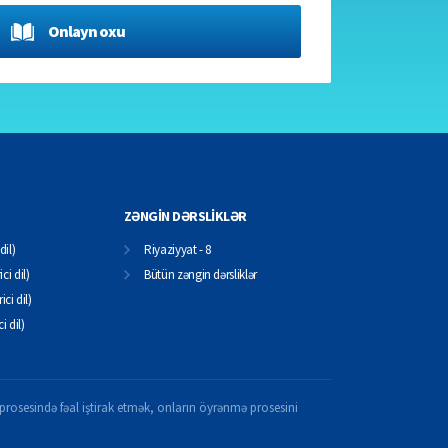
Onlayn oxu
ZƏNGİN DƏRSLİKLƏR
dil)
Riyaziyyat - 8
ci dil)
Bütün zəngin dərsliklər
ici dil)
ci dil)
il prosesində fəal iştirak etmək, onların öyrənmə prosesini