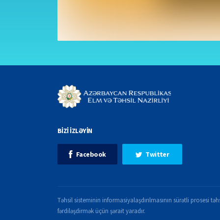
BİZİ İZLƏYİN
Facebook
Twitter
Təhsil sisteminin informasiyalaşdırılmasının sürətli prosesi təhs
fərdiləşdirmək üçün şərait yaradır.