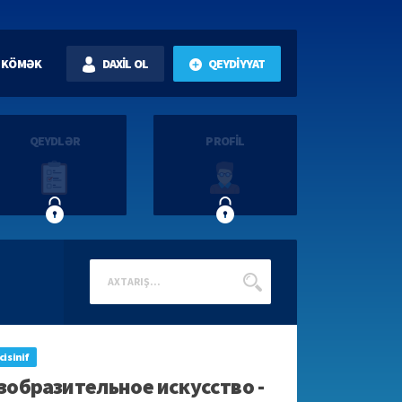
KÖMƏK
DAXİL OL
QEYDİYYAT
QEYDLƏR
PROFİL
ci sinif
зобразительное искусство -