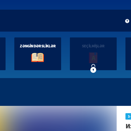
ZƏNGİN DƏRSLİKLƏR
SEÇİLMİŞLƏR
1-
И