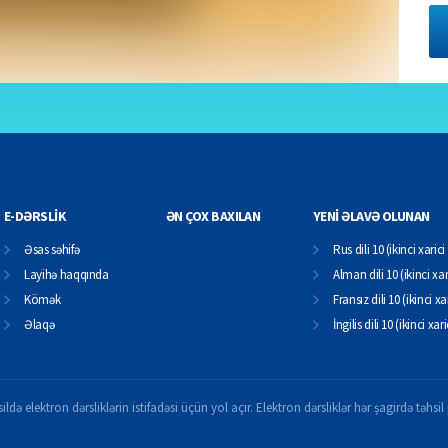
E-DƏRSLİK
ƏN ÇOX BAXILAN
YENİ ƏLAVƏ OLUNAN
Əsas səhifə
Rus dili 10 (ikinci xarici 
Layihə haqqında
Alman dili 10 (ikinci xari
Kömək
Fransız dili 10 (ikinci xar
Əlaqə
İngilis dili 10 (ikinci xari
ildə elektron dərsliklərin istifadəsi üçün yol açır. Elektron dərsliklər hər şagirdə təhs