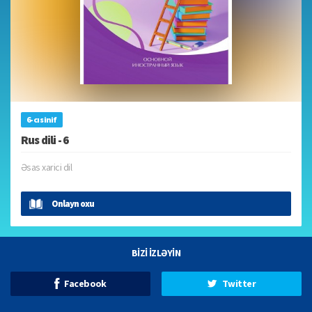
6-cı sinif
Rus dili - 6
Əsas xarici dil
Onlayn oxu
BİZİ İZLƏYİN
Facebook
Twitter