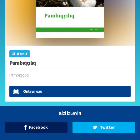
11-ci sinif
Pambıqçılıq
Pambıqçılıq
Onlayn oxu
BİZİ İZLƏYİN
Facebook
Twitter