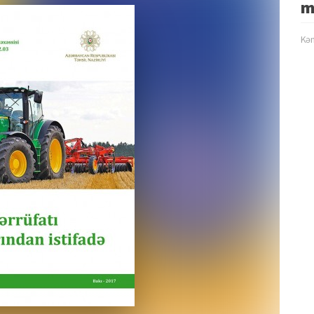
m
Kən