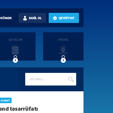
KÖMƏK
DAXİL OL
QEYDİYYAT
QEYDLƏR
PROFİL
-ci sinif
ənd təsərrüfatı