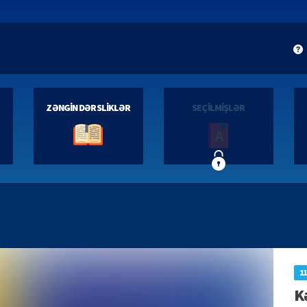
ZƏNGİN DƏRSLİKLƏR
SEÇİLMİŞLƏR
11
K