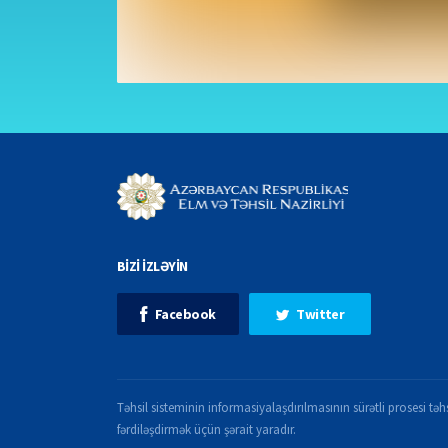
BİZİ İZLƏYİN
Facebook
Twitter
Təhsil sisteminin informasiyalaşdırılmasının sürətli prosesi təhs
fərdiləşdirmək üçün şərait yaradır.