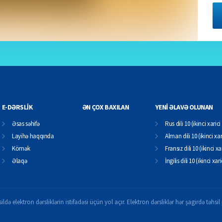
E-DƏRSLİK
ƏN ÇOX BAXILAN
YENİ ƏLAVƏ OLUNAN
Əsas səhifə
Rus dili 10 (ikinci xarici 
Layihə haqqında
Alman dili 10 (ikinci xari
Kömək
Fransız dili 10 (ikinci xar
Əlaqə
İngilis dili 10 (ikinci xari
ildə elektron dərsliklərin istifadəsi üçün yol açır. Elektron dərsliklər hər şagirdə təhs