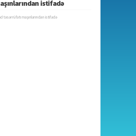
aşınlarından istifadə
d təsərrüfatı maşınlarından istifadə