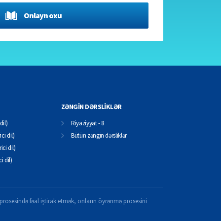
Onlayn oxu
ZƏNGİN DƏRSLİKLƏR
dil)
Riyaziyyat - 8
ci dil)
Bütün zəngin dərsliklər
ici dil)
ci dil)
il prosesində fəal iştirak etmək, onların öyrənmə prosesini