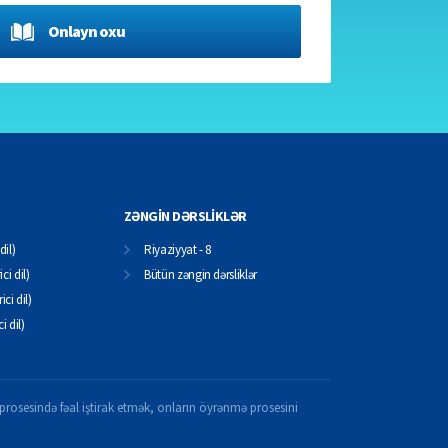
Onlayn oxu
ZƏNGİN DƏRSLİKLƏR
dil)
Riyaziyyat - 8
ci dil)
Bütün zəngin dərsliklər
ici dil)
ci dil)
il prosesində fəal iştirak etmək, onların öyrənmə prosesini