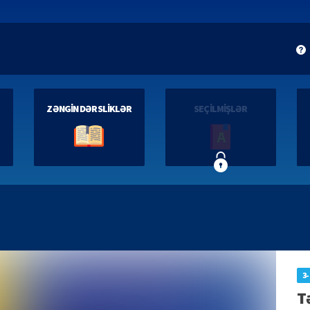
ZƏNGİN DƏRSLİKLƏR
SEÇİLMİŞLƏR
3-
T