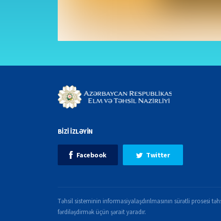
BİZİ İZLƏYİN
Facebook
Twitter
Təhsil sisteminin informasiyalaşdırılmasının sürətli prosesi təhs
fərdiləşdirmək üçün şərait yaradır.