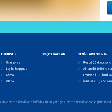
E-DƏRSLİK
ƏN ÇOX BAXILAN
YENİ ƏLAVƏ OLUNAN
Əsas səhifə
Rus dili 10 (ikinci xarici 
Layihə haqqında
Alman dili 10 (ikinci xari
Kömək
Fransız dili 10 (ikinci xar
Əlaqə
İngilis dili 10 (ikinci xari
ildə elektron dərsliklərin istifadəsi üçün yol açır. Elektron dərsliklər hər şagirdə təhs