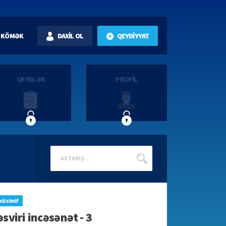
KÖMƏK
DAXİL OL
QEYDİYYAT
QEYDLƏR
PROFİL
cü sinif
əsviri incəsənət - 3