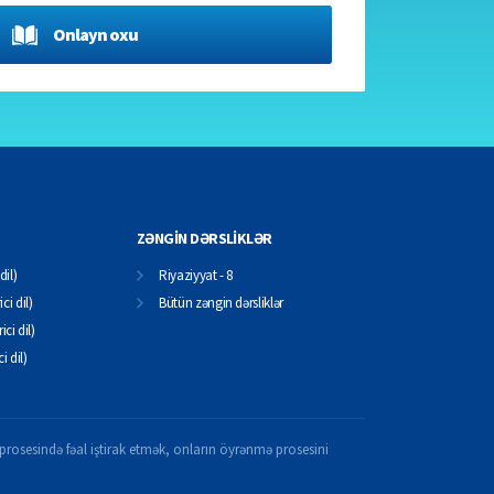
Onlayn oxu
ZƏNGİN DƏRSLİKLƏR
dil)
Riyaziyyat - 8
ci dil)
Bütün zəngin dərsliklər
ici dil)
ci dil)
il prosesində fəal iştirak etmək, onların öyrənmə prosesini