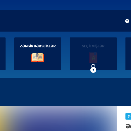
ZƏNGİN DƏRSLİKLƏR
SEÇİLMİŞLƏR
7-
Ə