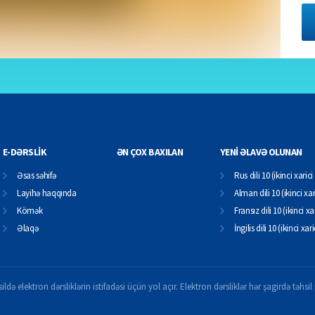
E-DƏRSLİK
ƏN ÇOX BAXILAN
YENİ ƏLAVƏ OLUNAN
Əsas səhifə
Rus dili 10 (ikinci xarici 
Layihə haqqında
Alman dili 10 (ikinci xari
Kömək
Fransız dili 10 (ikinci xar
Əlaqə
İngilis dili 10 (ikinci xari
ildə elektron dərsliklərin istifadəsi üçün yol açır. Elektron dərsliklər hər şagirdə təhs