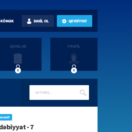
KÖMƏK
DAXİL OL
QEYDİYYAT
QEYDLƏR
PROFİL
ci sinif
dəbiyyat - 7