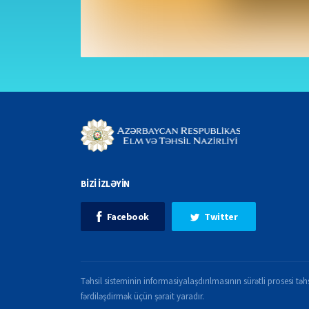
BİZİ İZLƏYİN
Facebook
Twitter
Təhsil sisteminin informasiyalaşdırılmasının sürətli prosesi təhs
fərdiləşdirmək üçün şərait yaradır.