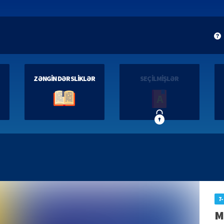
ZƏNGİN DƏRSLİKLƏR
SEÇİLMİŞLƏR
7-
М