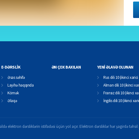
E-DƏRSLİK
ƏN ÇOX BAXILAN
YENİ ƏLAVƏ OLUNAN
Əsas səhifə
Rus dili 10 (ikinci xarici 
Layihə haqqında
Alman dili 10 (ikinci xari
Kömək
Fransız dili 10 (ikinci xar
Əlaqə
İngilis dili 10 (ikinci xari
ildə elektron dərsliklərin istifadəsi üçün yol açır. Elektron dərsliklər hər şagirdə təhs