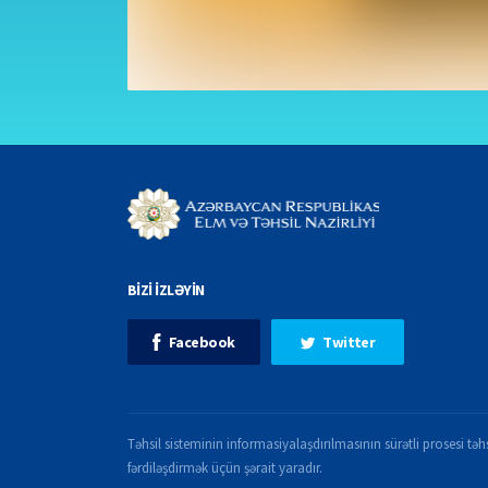
BİZİ İZLƏYİN
Facebook
Twitter
Təhsil sisteminin informasiyalaşdırılmasının sürətli prosesi təhs
fərdiləşdirmək üçün şərait yaradır.