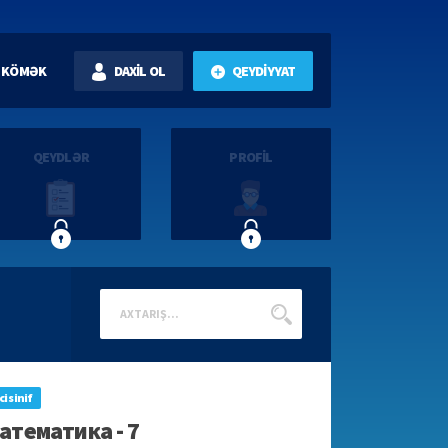
KÖMƏK
DAXİL OL
QEYDİYYAT
QEYDLƏR
PROFİL
ci sinif
атематика - 7