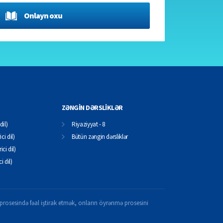
Onlayn oxu
ZƏNGİN DƏRSLİKLƏR
dil)
Riyaziyyat - 8
ci dil)
Bütün zəngin dərsliklər
ici dil)
ci dil)
il prosesində fəal iştirak etmək, onların öyrənmə prosesini