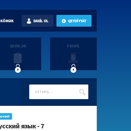
KÖMƏK
DAXİL OL
QEYDİYYAT
QEYDLƏR
PROFİL
ci sinif
усский язык - 7