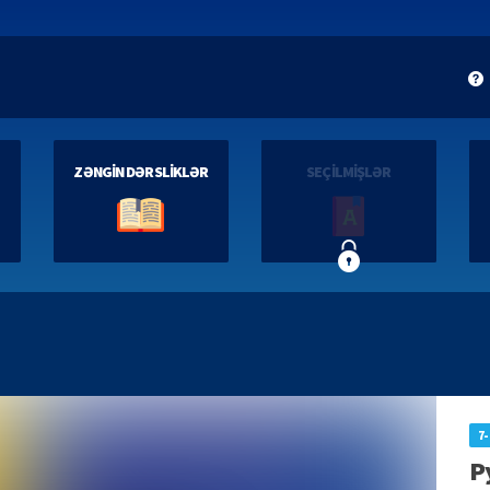
ZƏNGİN DƏRSLİKLƏR
SEÇİLMİŞLƏR
7-
Р