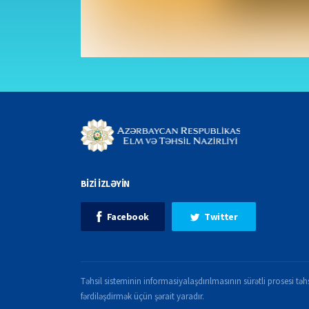
BİZİ İZLƏYİN
Facebook
Twitter
Təhsil sisteminin informasiyalaşdırılmasının sürətli prosesi təhs
fərdiləşdirmək üçün şərait yaradır.