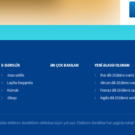
E-DƏRSLİK
ƏN ÇOX BAXILAN
YENİ ƏLAVƏ OLUNAN
Əsas səhifə
Rus dili 10 (ikinci xarici 
Layihə haqqında
Alman dili 10 (ikinci xari
Kömək
Fransız dili 10 (ikinci xar
Əlaqə
İngilis dili 10 (ikinci xari
ildə elektron dərsliklərin istifadəsi üçün yol açır. Elektron dərsliklər hər şagirdə təhs