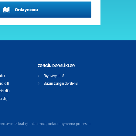
Onlayn oxu
ZƏNGİN DƏRSLİKLƏR
dil)
Riyaziyyat - 8
ci dil)
Bütün zəngin dərsliklər
ici dil)
ci dil)
il prosesində fəal iştirak etmək, onların öyrənmə prosesini