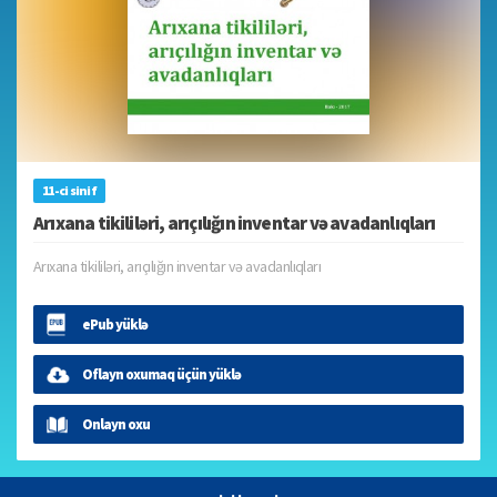
11-ci sinif
Arıxana tikililəri, arıçılığın inventar və avadanlıqları
Arıxana tikililəri, arıçılığın inventar və avadanlıqları
ePub yüklə
Oflayn oxumaq üçün yüklə
Onlayn oxu