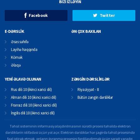
BİZİ İZLƏYİN
Facebook
Twitter
E-DƏRSLİK
ƏN ÇOX BAXILAN
Əsas səhifə
Layihə haqqında
Kömək
Əlaqə
YENİ ƏLAVƏ OLUNAN
ZƏNGİN DƏRSLİKLƏR
Rus dili 10 (ikinci xarici dil)
Riyaziyyat - 8
Alman dili 10 (ikinci xarici dil)
Bütün zəngin dərsliklər
Fransız dili 10 (ikinci xarici dil)
İngilis dili 10 (ikinci xarici dil)
Təhsil sisteminin informasiyalaşdırılmasının sürətli prosesi təhsildə elektron
dərsliklərin istifadəsi üçün yol açır. Elektron dərsliklər hər şagirdə təhsil prosesində
fəal iştirak etmək, onların öyrənmə prosesini fərdiləşdirmək üçün şərait yaradır.