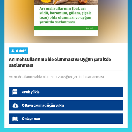
11-ci sinif
Arı məhsullarının əldə olunması və uyğun şəraitdə
saxlanması
Arı məhsullarının əldə olunması və uyğun şəraitdə saxlanması
ePub yüklə
Oflayn oxumaq üçün yüklə
Onlayn oxu