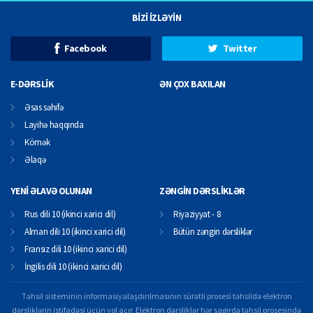
BİZİ İZLƏYİN
Facebook
Twitter
E-DƏRSLİK
ƏN ÇOX BAXILAN
Əsas səhifə
Layihə haqqında
Kömək
Əlaqə
YENİ ƏLAVƏ OLUNAN
ZƏNGİN DƏRSLİKLƏR
Rus dili 10 (ikinci xarici dil)
Riyaziyyat - 8
Alman dili 10 (ikinci xarici dil)
Bütün zəngin dərsliklər
Fransız dili 10 (ikinci xarici dil)
İngilis dili 10 (ikinci xarici dil)
Təhsil sisteminin informasiyalaşdırılmasının sürətli prosesi təhsildə elektron
dərsliklərin istifadəsi üçün yol açır. Elektron dərsliklər hər şagirdə təhsil prosesində