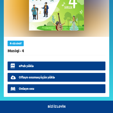
4-cü sinif
Musiqi - 4
ePub yüklə
Oflayn oxumaq üçün yüklə
Onlayn oxu
BİZİ İZLƏYİN