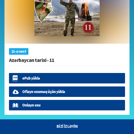
11-ci sinif
Azərbaycan tarixi - 11
ePub yüklə
Oflayn oxumaq üçün yüklə
Onlayn oxu
BİZİ İZLƏYİN