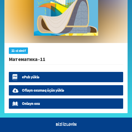
11-ci sinif
Математика - 11
ePub yüklə
Oflayn oxumaq üçün yüklə
Onlayn oxu
BİZİ İZLƏYİN