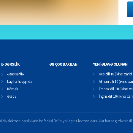
E-DƏRSLİK
ƏN ÇOX BAXILAN
YENİ ƏLAVƏ OLUNAN
Əsas səhifə
Rus dili 10 (ikinci xarici 
Layihə haqqında
Alman dili 10 (ikinci xari
Kömək
Fransız dili 10 (ikinci xar
Əlaqə
İngilis dili 10 (ikinci xari
ildə elektron dərsliklərin istifadəsi üçün yol açır. Elektron dərsliklər hər şagirdə təhs