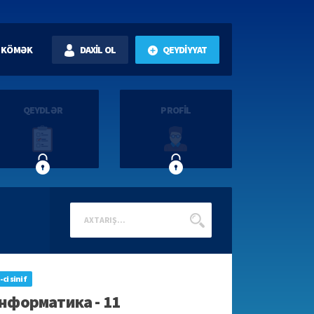
KÖMƏK
DAXİL OL
QEYDİYYAT
QEYDLƏR
PROFİL
-ci sinif
нформатика - 11