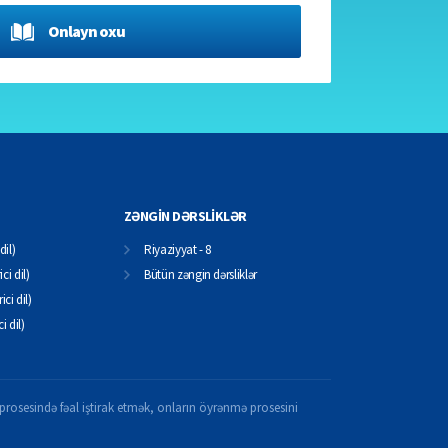
Onlayn oxu
ZƏNGİN DƏRSLİKLƏR
dil)
Riyaziyyat - 8
ci dil)
Bütün zəngin dərsliklər
ici dil)
ci dil)
il prosesində fəal iştirak etmək, onların öyrənmə prosesini