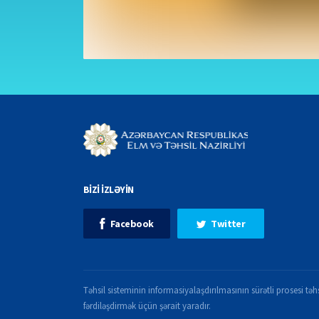
BİZİ İZLƏYİN
Facebook
Twitter
Təhsil sisteminin informasiyalaşdırılmasının sürətli prosesi təhs
fərdiləşdirmək üçün şərait yaradır.