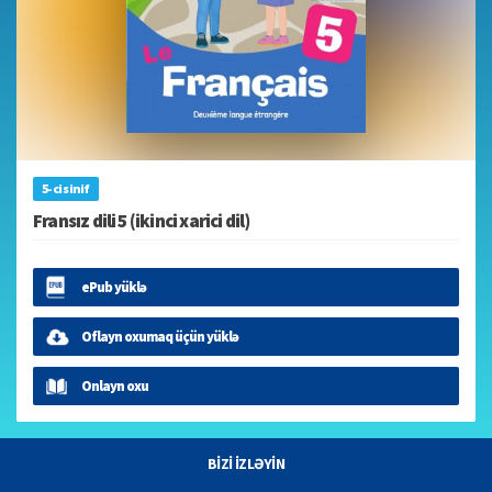
5-ci sinif
Fransız dili 5 (ikinci xarici dil)
ePub yüklə
Oflayn oxumaq üçün yüklə
Onlayn oxu
BİZİ İZLƏYİN