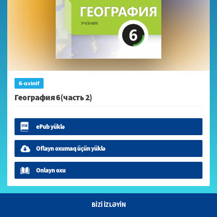
6-cı sinif
География 6 (часть 2)
ePub yüklə
Oflayn oxumaq üçün yüklə
Onlayn oxu
BİZİ İZLƏYİN