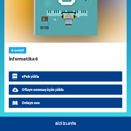
6-cı sinif
İnformatika 6
ePub yüklə
Oflayn oxumaq üçün yüklə
Onlayn oxu
BİZİ İZLƏYİN