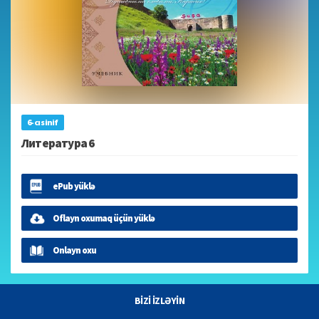
6-cı sinif
Литература 6
ePub yüklə
Oflayn oxumaq üçün yüklə
Onlayn oxu
BİZİ İZLƏYİN