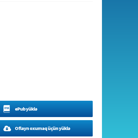
ePub yüklə
Oflayn oxumaq üçün yüklə