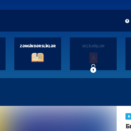
ZƏNGİN DƏRSLİKLƏR
SEÇİLMİŞLƏR
8-
Б