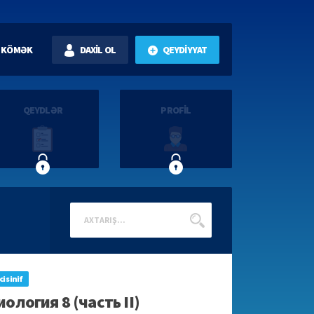
KÖMƏK
DAXİL OL
QEYDİYYAT
QEYDLƏR
PROFİL
ci sinif
иология 8 (часть II)