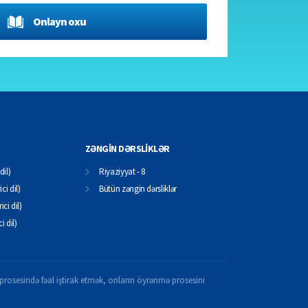
Onlayn oxu
ZƏNGİN DƏRSLİKLƏR
dil)
Riyaziyyat - 8
ci dil)
Bütün zəngin dərsliklər
ici dil)
ci dil)
il prosesində fəal iştirak etmək, onların öyrənmə prosesini