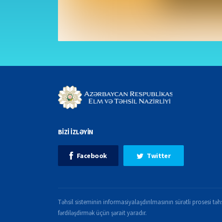
BİZİ İZLƏYİN
Facebook
Twitter
Təhsil sisteminin informasiyalaşdırılmasının sürətli prosesi təhs
fərdiləşdirmək üçün şərait yaradır.