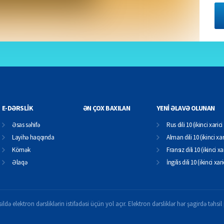
E-DƏRSLİK
ƏN ÇOX BAXILAN
YENİ ƏLAVƏ OLUNAN
Əsas səhifə
Rus dili 10 (ikinci xarici 
Layihə haqqında
Alman dili 10 (ikinci xari
Kömək
Fransız dili 10 (ikinci xar
Əlaqə
İngilis dili 10 (ikinci xari
ildə elektron dərsliklərin istifadəsi üçün yol açır. Elektron dərsliklər hər şagirdə təhs