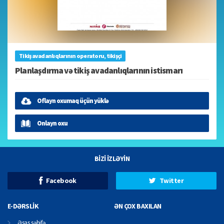
Tikiş avadanlıqlarının operatoru, tikişçi
Planlaşdırma və tikiş avadanlıqlarının istismarı
Oflayn oxumaq üçün yüklə
Onlayn oxu
BİZİ İZLƏYİN
Facebook
Twitter
E-DƏRSLİK
ƏN ÇOX BAXILAN
Əsas səhifə