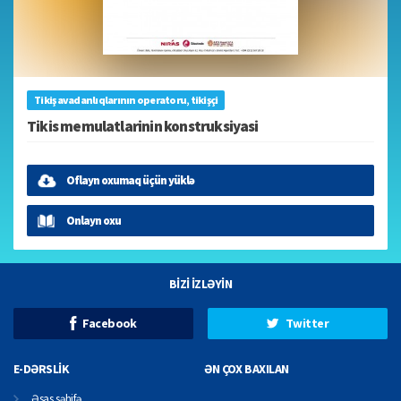
Tikiş avadanlıqlarının operatoru, tikişçi
Tikis memulatlarinin konstruksiyasi
Oflayn oxumaq üçün yüklə
Onlayn oxu
BİZİ İZLƏYİN
Facebook
Twitter
E-DƏRSLİK
ƏN ÇOX BAXILAN
Əsas səhifə