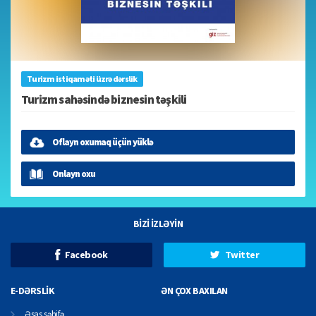
Turizm istiqaməti üzrə dərslik
Turizm sahəsində biznesin təşkili
Oflayn oxumaq üçün yüklə
Onlayn oxu
BİZİ İZLƏYİN
Facebook
Twitter
E-DƏRSLİK
ƏN ÇOX BAXILAN
Əsas səhifə