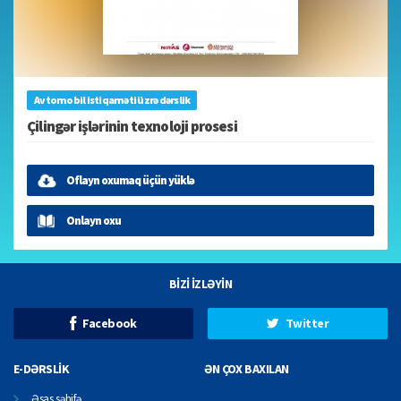
Avtomobil istiqaməti üzrə dərslik
Çilingər işlərinin texnoloji prosesi
Oflayn oxumaq üçün yüklə
Onlayn oxu
BİZİ İZLƏYİN
Facebook
Twitter
E-DƏRSLİK
ƏN ÇOX BAXILAN
Əsas səhifə