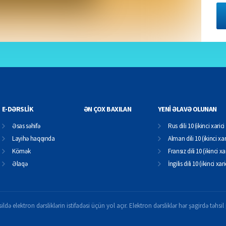
E-DƏRSLİK
ƏN ÇOX BAXILAN
YENİ ƏLAVƏ OLUNAN
Əsas səhifə
Rus dili 10 (ikinci xarici 
Layihə haqqında
Alman dili 10 (ikinci xari
Kömək
Fransız dili 10 (ikinci xar
Əlaqə
İngilis dili 10 (ikinci xari
ildə elektron dərsliklərin istifadəsi üçün yol açır. Elektron dərsliklər hər şagirdə təhs