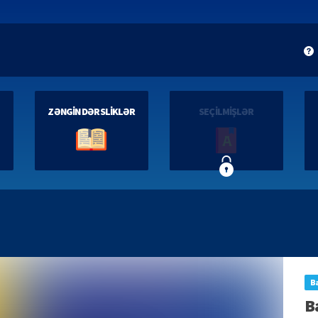
ZƏNGİN DƏRSLİKLƏR
SEÇİLMİŞLƏR
Ba
B