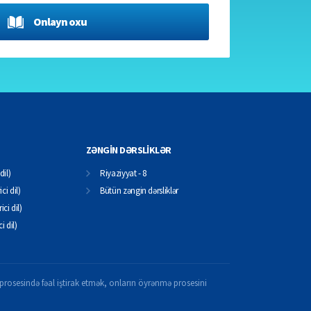
Onlayn oxu
ZƏNGİN DƏRSLİKLƏR
dil)
Riyaziyyat - 8
ci dil)
Bütün zəngin dərsliklər
ici dil)
ci dil)
il prosesində fəal iştirak etmək, onların öyrənmə prosesini