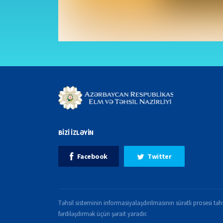
BİZİ İZLƏYİN
Facebook
Twitter
Təhsil sisteminin informasiyalaşdırılmasının sürətli prosesi təhs
fərdiləşdirmək üçün şərait yaradır.