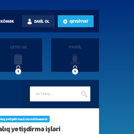
KÖMƏK
DAXİL OL
QEYDİYYAT
QEYDLƏR
PROFİL
lıq yetişdirmə üzrə mütəxəssis
alıq yetişdirmə işləri