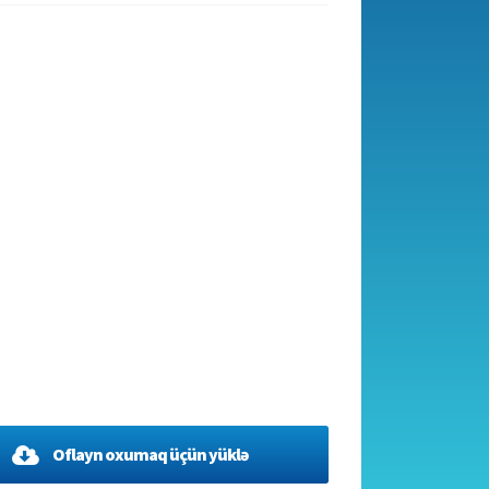
Oflayn oxumaq üçün yüklə