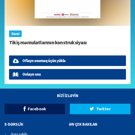
Dərzi
Tikiş məmulatlarının konstruksiyası
Oflayn oxumaq üçün yüklə
Onlayn oxu
BİZİ İZLƏYİN
Facebook
Twitter
E-DƏRSLİK
ƏN ÇOX BAXILAN
Əsas səhifə