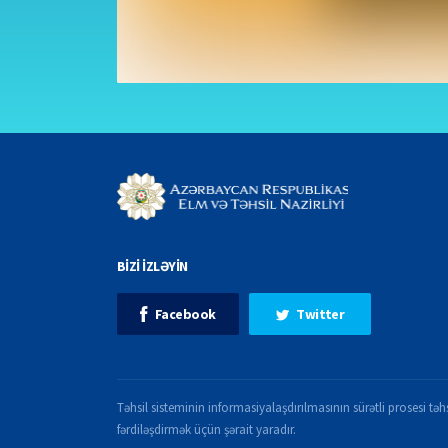
BİZİ İZLƏYİN
Facebook
Twitter
Təhsil sisteminin informasiyalaşdırılmasının sürətli prosesi təhs
fərdiləşdirmək üçün şərait yaradır.