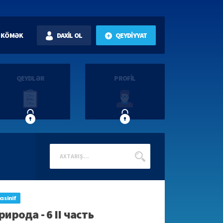
KÖMƏK
DAXİL OL
QEYDİYYAT
QEYDLƏR
PROFİL
cı sinif
рирода - 6 II часть