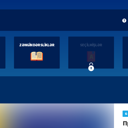
ZƏNGİN DƏRSLİKLƏR
SEÇİLMİŞLƏR
6-
П