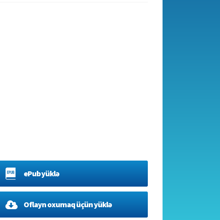
ePub yüklə
Oflayn oxumaq üçün yüklə