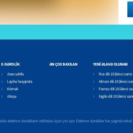
E-DƏRSLİK
ƏN ÇOX BAXILAN
YENİ ƏLAVƏ OLUNAN
Əsas səhifə
Rus dili 10 (ikinci xarici 
Layihə haqqında
Alman dili 10 (ikinci xari
Kömək
Fransız dili 10 (ikinci xar
Əlaqə
İngilis dili 10 (ikinci xari
ildə elektron dərsliklərin istifadəsi üçün yol açır. Elektron dərsliklər hər şagirdə təhs