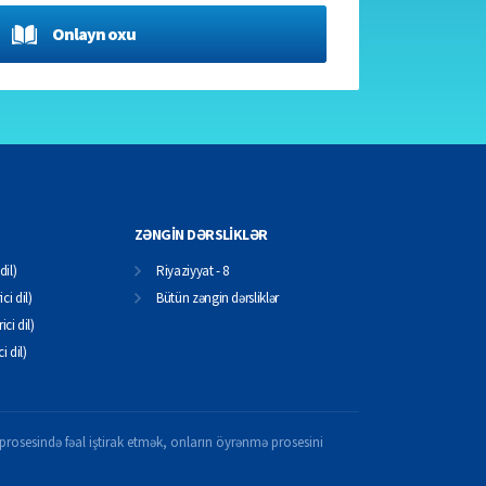
Onlayn oxu
ZƏNGİN DƏRSLİKLƏR
dil)
Riyaziyyat - 8
ci dil)
Bütün zəngin dərsliklər
ici dil)
ci dil)
il prosesində fəal iştirak etmək, onların öyrənmə prosesini