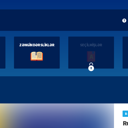
ZƏNGİN DƏRSLİKLƏR
SEÇİLMİŞLƏR
8-
Ru