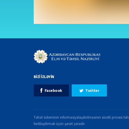
BİZİ İZLƏYİN
Facebook
Twitter
Təhsil sisteminin informasiyalaşdırılmasının sürətli prosesi təhs
fərdiləşdirmək üçün şərait yaradır.