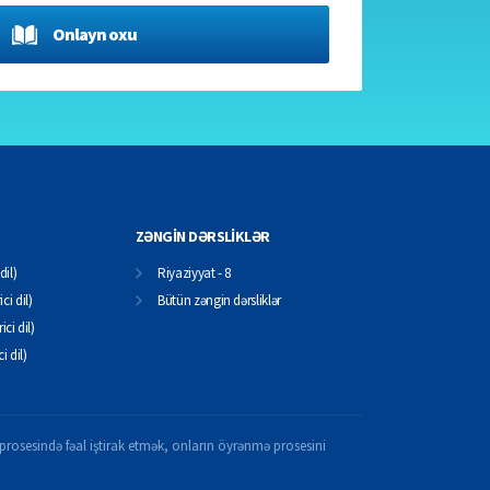
Onlayn oxu
ZƏNGİN DƏRSLİKLƏR
dil)
Riyaziyyat - 8
ci dil)
Bütün zəngin dərsliklər
ici dil)
ci dil)
il prosesində fəal iştirak etmək, onların öyrənmə prosesini