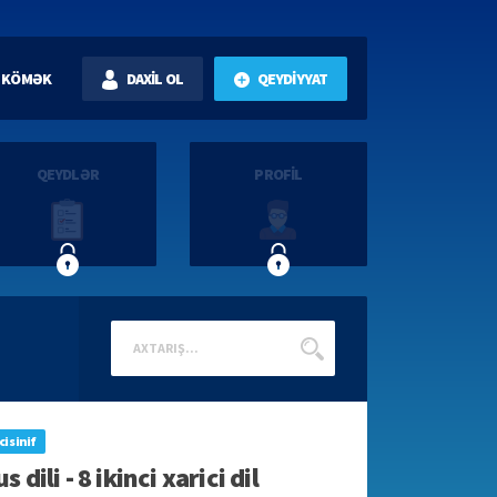
KÖMƏK
DAXİL OL
QEYDİYYAT
QEYDLƏR
PROFİL
ci sinif
s dili - 8 ikinci xarici dil