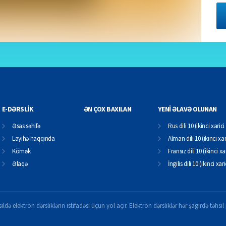
E-DƏRSLİK
ƏN ÇOX BAXILAN
YENİ ƏLAVƏ OLUNAN
Əsas səhifə
Rus dili 10 (ikinci xarici 
Layihə haqqında
Alman dili 10 (ikinci xari
Kömək
Fransız dili 10 (ikinci xar
Əlaqə
İngilis dili 10 (ikinci xari
ildə elektron dərsliklərin istifadəsi üçün yol açır. Elektron dərsliklər hər şagirdə təhs