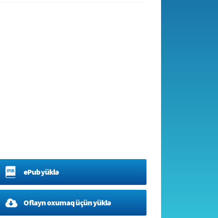
ePub yüklə
Oflayn oxumaq üçün yüklə