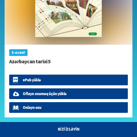
5-ci sinif
Azərbaycan tarixi 5
ePub yüklə
Oflayn oxumaq üçün yüklə
Onlayn oxu
BİZİ İZLƏYİN